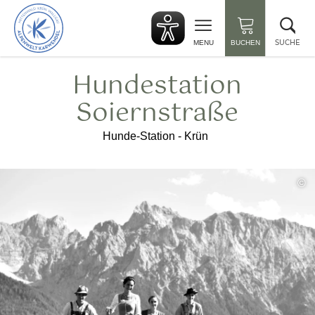
zurück
Suc
zur
sch
Startseite
SUCHE
MENU
BUCHEN
Hundestation
Soiernstraße
Hunde-Station - Krün
©