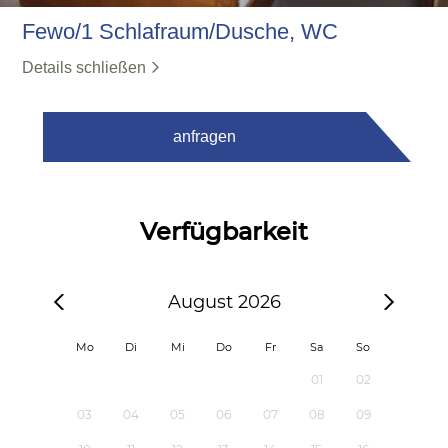
Fewo/1 Schlafraum/Dusche, WC
Details schließen
anfragen
Verfügbarkeit
August 2026
Mo
Di
Mi
Do
Fr
Sa
So
01
02
03
04
05
06
07
08
09