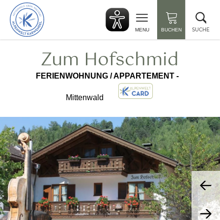
zurück
Suc
zur
sch
Startseite
SUCHE
MENU
BUCHEN
Zum Hofschmid
FERIENWOHNUNG / APPARTEMENT -
Mittenwald