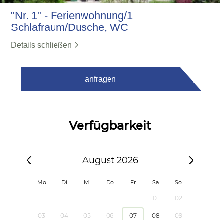
"Nr. 1" - Ferienwohnung/1
Schlafraum/Dusche, WC
Details schließen
anfragen
Verfügbarkeit
August 2026
Mo
Di
Mi
Do
Fr
Sa
So
01
02
03
04
05
06
07
08
09