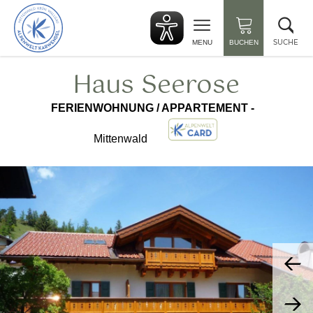
zurück
Suc
zur
sch
Startseite
SUCHE
MENU
BUCHEN
Haus Seerose
FERIENWOHNUNG / APPARTEMENT -
Mittenwald