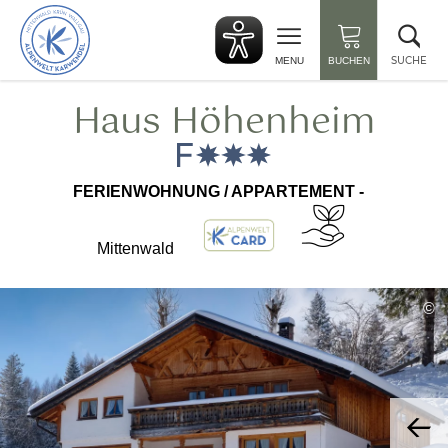
zurück
Suc
zur
sch
Startseite
SUCHE
MENU
BUCHEN
Haus Höhenheim
FERIENWOHNUNG / APPARTEMENT -
Mittenwald
©