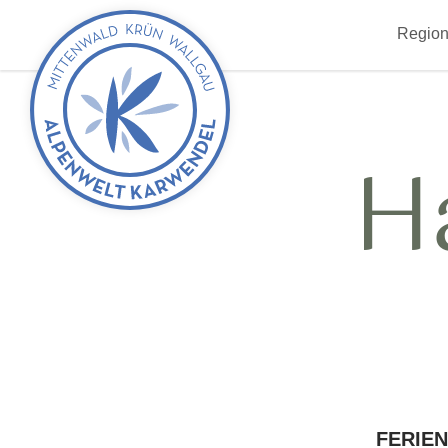
zurück
Region
zur
Startseite
H
FERIE