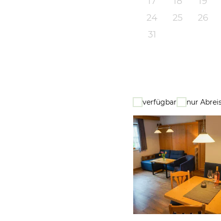
17
18
19
24
25
26
31
verfügbar
nur Abrei