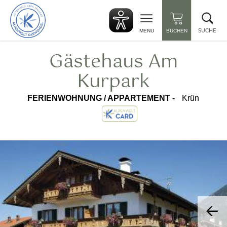
zurück
Suc
zur
sch
Startseite
SUCHE
MENU
BUCHEN
Gästehaus Am
Kurpark
FERIENWOHNUNG / APPARTEMENT -
Krün