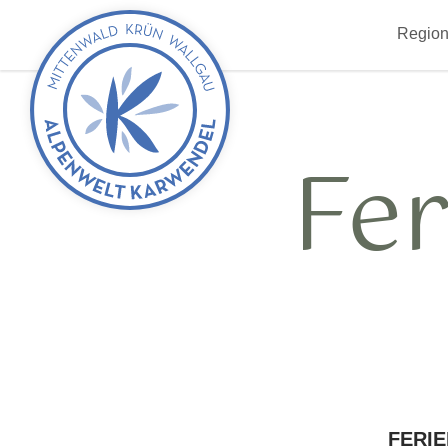
zurück
Region
zur
Startseite
Fe
FERI