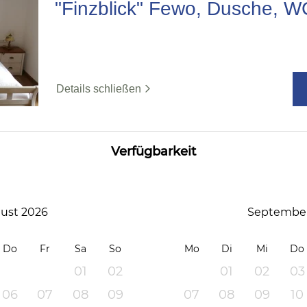
"Finzblick" Fewo, Dusche, W
Details schließen
Verfügbarkeit
ust 2026
September
Do
Fr
Sa
So
Mo
Di
Mi
Do
01
02
01
02
03
06
07
08
09
07
08
09
10