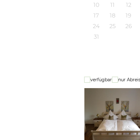
10
11
12
17
18
19
24
25
26
31
verfügbar
nur Abrei