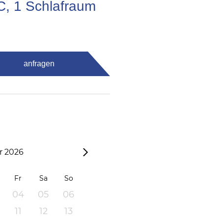
C, 1 Schlafraum
anfragen
 2026
Fr
Sa
So
04
05
06
11
12
13