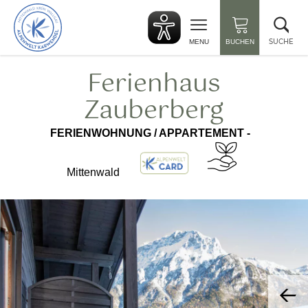
zurück
Suc
zur
sch
Startseite
SUCHE
MENU
BUCHEN
Ferienhaus
Zauberberg
FERIENWOHNUNG / APPARTEMENT -
Mittenwald