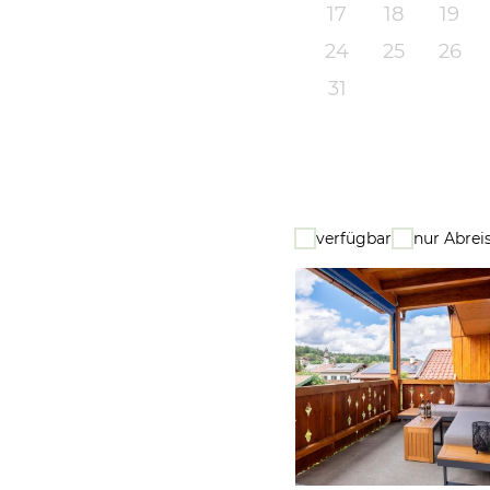
17
18
19
24
25
26
31
verfügbar
nur Abrei