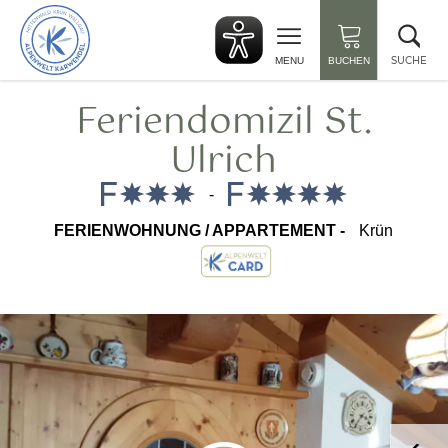
zurück
Suc
zur
sch
Startseite
SUCHE
MENU
BUCHEN
Feriendomizil St.
Ulrich
-
FERIENWOHNUNG / APPARTEMENT -
Krün