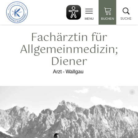
zurück
Suc
zur
sch
Startseite
SUCHE
MENU
BUCHEN
Fachärztin für
Allgemeinmedizin;
Diener
Arzt - Wallgau
©