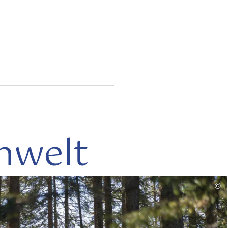
nwelt
mehr
©
lesen