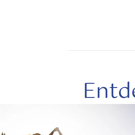
Entd
mehr
lesen