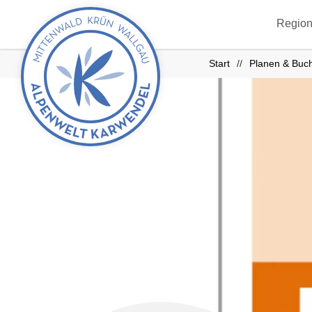
zurück
Region
zur
Startseite
Start
Planen & Buc