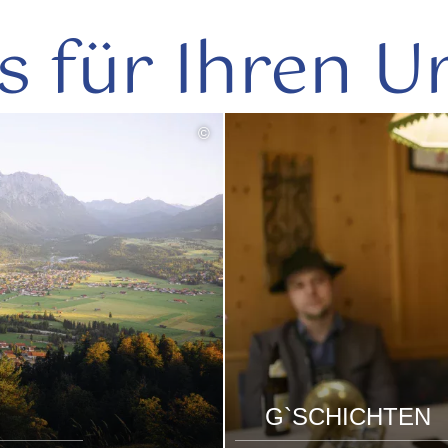
s für Ihren U
©
G`SCHICHTEN