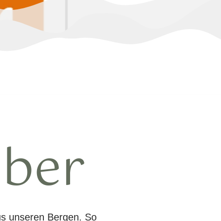
eber
us unseren Bergen. So