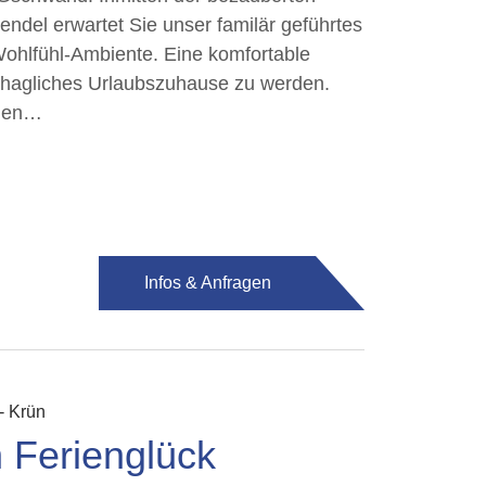
endel erwartet Sie unser familär geführtes
Wohlfühl-Ambiente. Eine komfortable
ehagliches Urlaubszuhause zu werden.
enen…
Infos & Anfragen
-
Krün
 Ferienglück