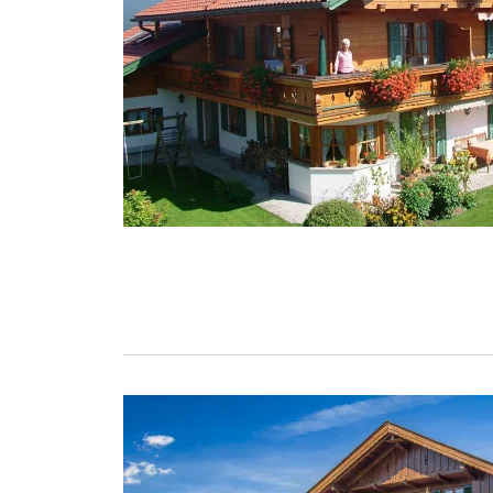
%reviews
%badge
Bewertungen