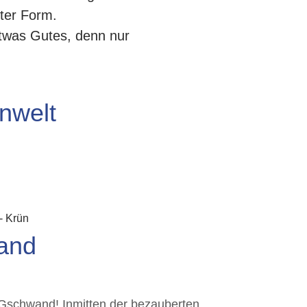
ster Form.
etwas Gutes, denn nur
enwelt
-
Krün
and
Gschwand! Inmitten der bezauberten