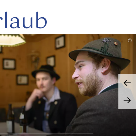
rlaub
mehr
©
lesen