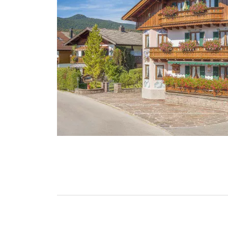
%reviews
%badge
Bewertungen