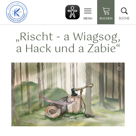
zurück
Suc
zur
sch
Startseite
SUCHE
MENU
BUCHEN
„Rischt - a Wiagsog,
a Hack und a Zabie“
©