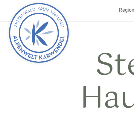
zurück
Region
zur
Startseite
St
Hau