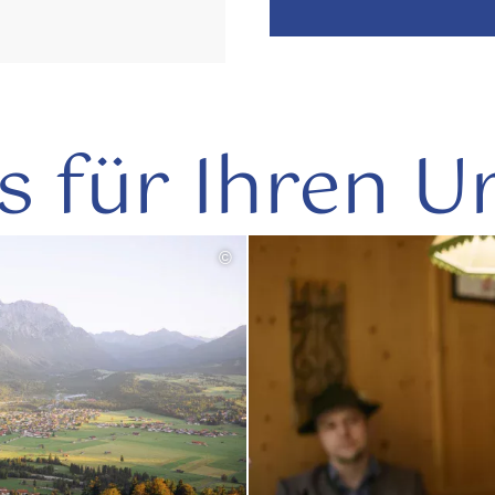
s für Ihren U
©