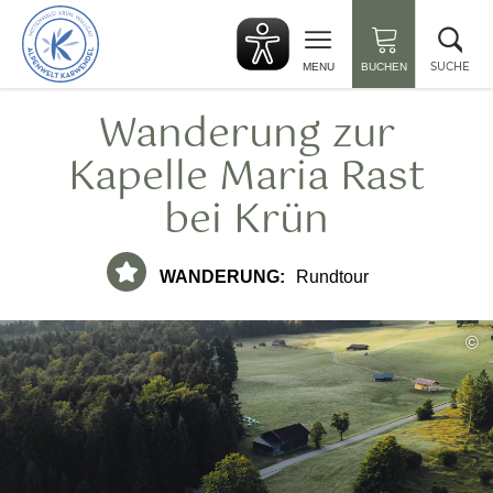
zurück
Suc
zur
sch
Startseite
SUCHE
MENU
BUCHEN
Wanderung zur
Kapelle Maria Rast
bei Krün
WANDERUNG:
Rundtour
©