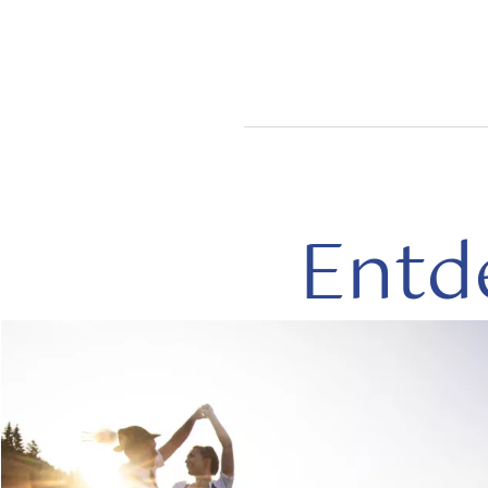
Entd
mehr
lesen