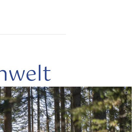
nwelt
mehr
©
lesen