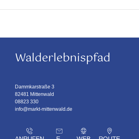
Walderlebnispfad
Dammkarstraße 3
82481 Mittenwald
08823 330
info@markt-mittenwald.de
ANRUFEN
E-
WEB
ROUTE