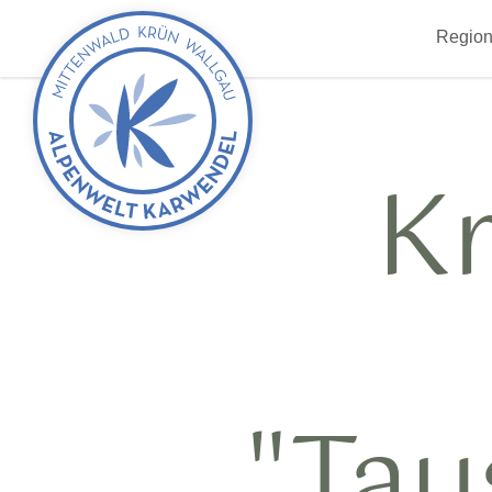
zurück
Region
zur
Startseite
K
"Tau