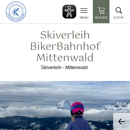
zurück
Suc
zur
sch
Startseite
SUCHE
MENU
BUCHEN
Skiverleih
BikerBahnhof
Mittenwald
Skiverleih - Mittenwald
©