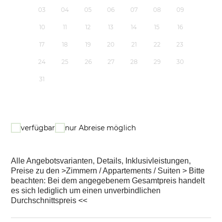
03
04
05
06
07
08
09
10
11
12
13
14
15
16
17
18
19
20
21
22
23
24
25
26
27
28
29
30
31
verfügbar
nur Abreise möglich
Alle Angebotsvarianten, Details, Inklusivleistungen,
Preise zu den >Zimmern / Appartements / Suiten > Bitte
beachten: Bei dem angegebenem Gesamtpreis handelt
es sich lediglich um einen unverbindlichen
Durchschnittspreis <<