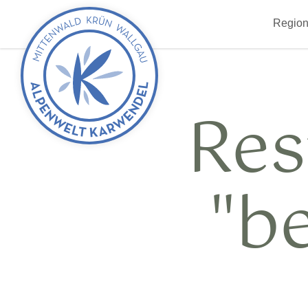
zurück
Region
zur
Startseite
Res
"b