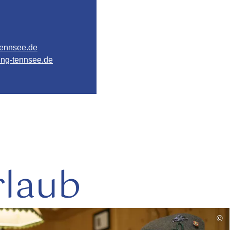
ennsee.de
ing-tennsee.de
rlaub
mehr
©
lesen