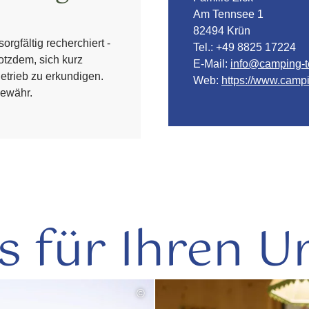
Am Tennsee 1
82494 Krün
orgfältig recherchiert -
Tel.:
+49 8825 17224
otzdem, sich kurz
E-Mail:
info@camping-t
etrieb zu erkundigen.
Web:
https://www.camp
ewähr.
s für Ihren U
©