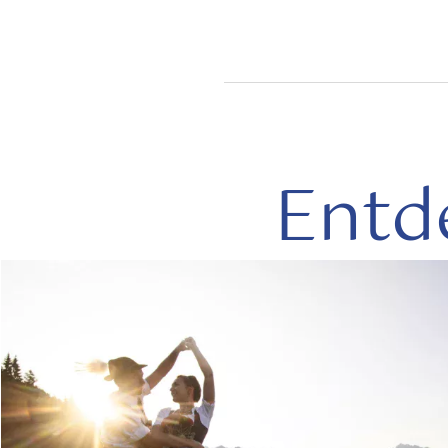
Entd
mehr
lesen