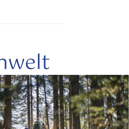
nwelt
mehr
©
lesen