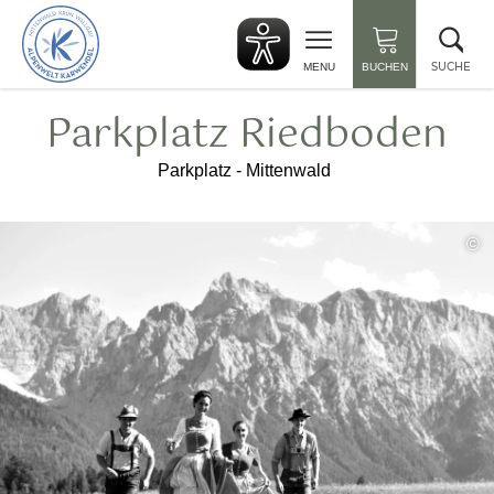
zurück
Suc
zur
sch
Startseite
SUCHE
MENU
BUCHEN
Parkplatz Riedboden
Parkplatz - Mittenwald
©