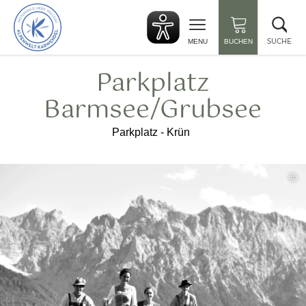
zurück
Suc
zur
sch
Startseite
SUCHE
MENU
BUCHEN
Parkplatz
Barmsee/Grubsee
Parkplatz - Krün
©