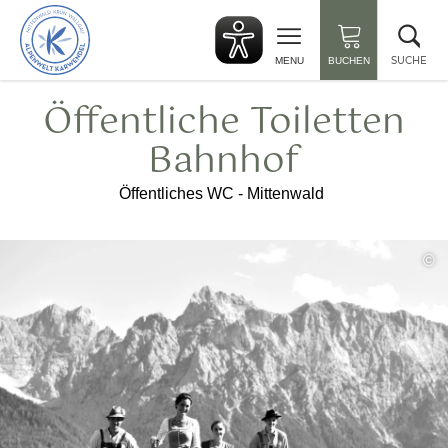
zurück
Suc
zur
sch
Startseite
SUCHE
MENU
BUCHEN
Öffentliche Toiletten
Bahnhof
Öffentliches WC - Mittenwald
©