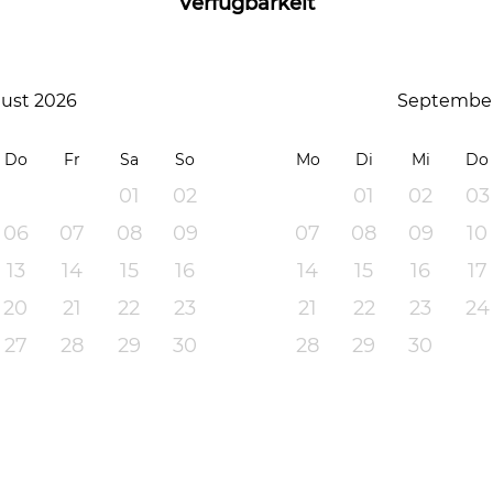
Verfügbarkeit
ust 2026
September
Do
Fr
Sa
So
Mo
Di
Mi
Do
01
02
01
02
03
06
07
08
09
07
08
09
10
13
14
15
16
14
15
16
17
20
21
22
23
21
22
23
24
27
28
29
30
28
29
30