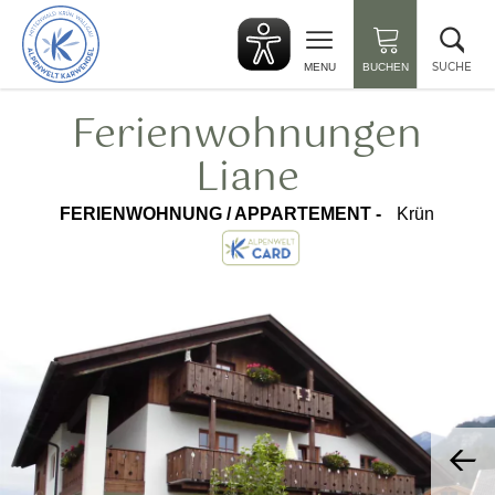
zurück
Suc
zur
sch
Startseite
SUCHE
MENU
BUCHEN
Ferienwohnungen
Liane
FERIENWOHNUNG / APPARTEMENT -
Krün