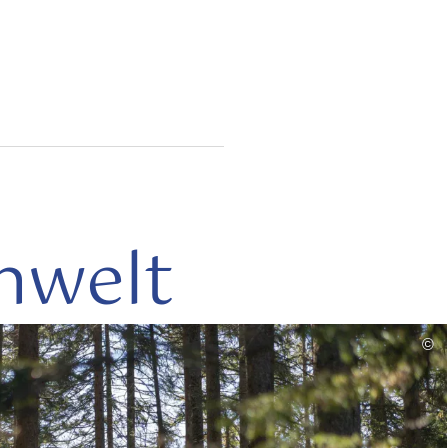
nwelt
mehr
©
lesen