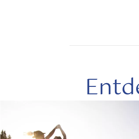
Entd
mehr
lesen