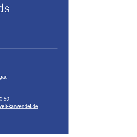
ds
lgau
50 50
elt-karwendel.de