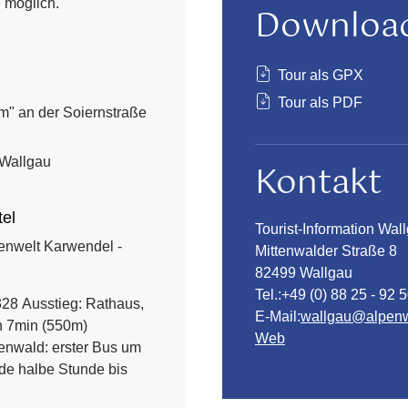
n möglich.
Downloa
Tour als GPX
Tour als PDF
m" an der Soiernstraße
 Wallgau
Kontakt
tel
Tourist-Information Wal
enwelt Karwendel -
Mittenwalder Straße 8
82499 Wallgau
Tel.:
+49 (0) 88 25 - 92 
328
Ausstieg: Rathaus,
E-Mail:
wallgau@alpenw
h 7min (550m)
Web
tenwald: erster Bus um
ede halbe Stunde bis