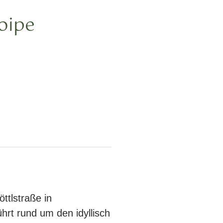
oipe
ttlstraße in
hrt rund um den idyllisch