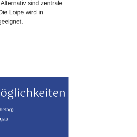
lternativ sind zentrale
ie Loipe wird in
 geeignet.
öglichkeiten
hetag)
lgau