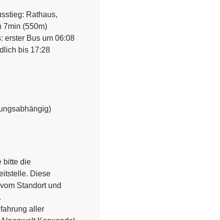
sstieg: Rathaus,
h 7min (550m)
s: erster Bus um 06:08
dlich bis 17:28
rungsabhängig)
 bitte die
itstelle. Diese
 vom Standort und
.
ahrung aller