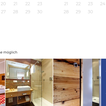
20
21
22
23
21
22
23
24
27
28
29
30
28
29
30
se möglich