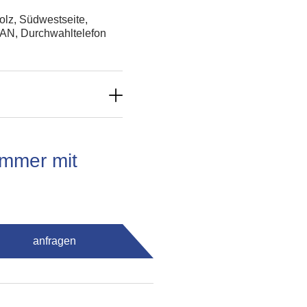
olz, Südwestseite,
-LAN, Durchwahltelefon
immer mit
anfragen