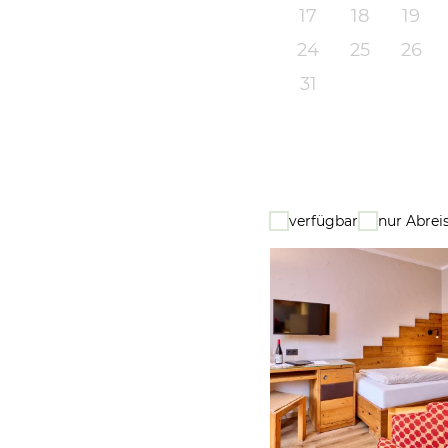
17
18
19
24
25
26
31
verfügbar
nur Abrei