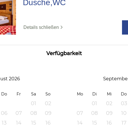
Dusche,WC
Details schließen
Verfügbarkeit
ust 2026
September
Do
Fr
Sa
So
Mo
Di
Mi
Do
01
02
01
02
03
06
07
08
09
07
08
09
10
13
14
15
16
14
15
16
17