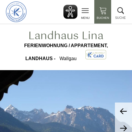
zurück
Suc
zur
sch
Startseite
SUCHE
MENU
BUCHEN
Landhaus Lina
FERIENWOHNUNG / APPARTEMENT,
LANDHAUS -
Wallgau