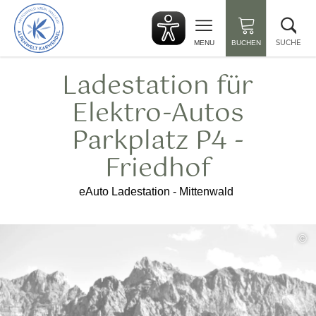
zurück
Suc
zur
sch
Startseite
SUCHE
MENU
BUCHEN
Ladestation für
Elektro-Autos
Parkplatz P4 -
Friedhof
eAuto Ladestation - Mittenwald
©