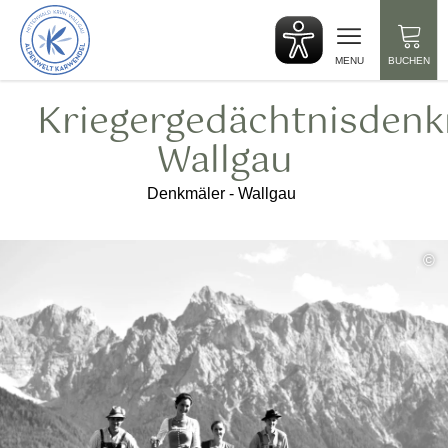
zurück
zur
Startseite
MENU
BUCHEN
Kriegergedächtnisden
Wallgau
Denkmäler - Wallgau
©