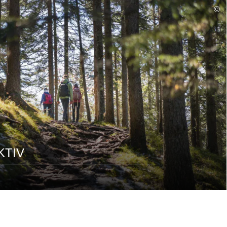
mehr
©
lesen
TIV