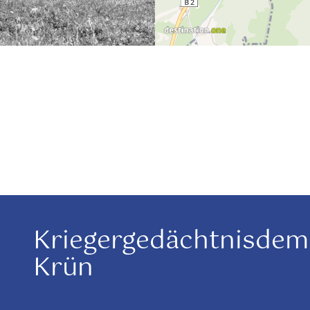
Kriegergedächtnisde
Krün