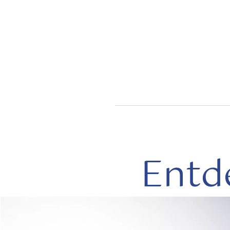
Entd
mehr
lesen