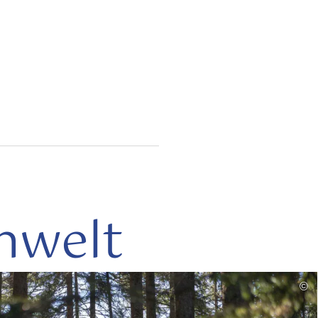
nwelt
mehr
©
lesen