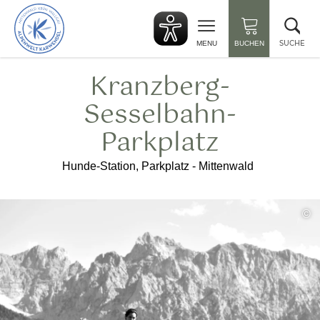
zurück
Suc
zur
sch
Startseite
SUCHE
MENU
BUCHEN
Kranzberg-
Sesselbahn-
Parkplatz
Hunde-Station, Parkplatz - Mittenwald
©