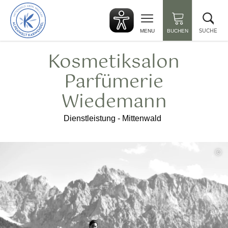
zurück
Suc
zur
sch
Startseite
SUCHE
MENU
BUCHEN
Kosmetiksalon
Parfümerie
Wiedemann
Dienstleistung - Mittenwald
©