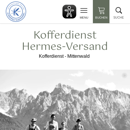
zurück
Suc
zur
sch
Startseite
SUCHE
MENU
BUCHEN
Kofferdienst
Hermes-Versand
Kofferdienst - Mittenwald
©