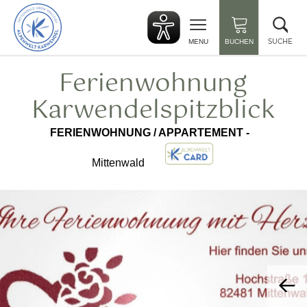
zurück
Suc
zur
sch
Startseite
SUCHE
MENU
BUCHEN
Ferienwohnung
Karwendelspitzblick
FERIENWOHNUNG / APPARTEMENT -
Mittenwald