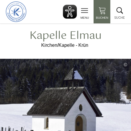
zurück
Suc
zur
sch
Startseite
SUCHE
MENU
BUCHEN
Kapelle Elmau
Kirchen/Kapelle - Krün
©