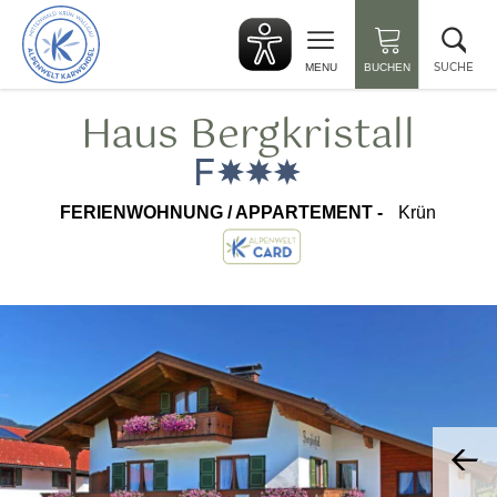
zurück
Suc
zur
sch
Startseite
SUCHE
MENU
BUCHEN
Haus Bergkristall
FERIENWOHNUNG / APPARTEMENT -
Krün