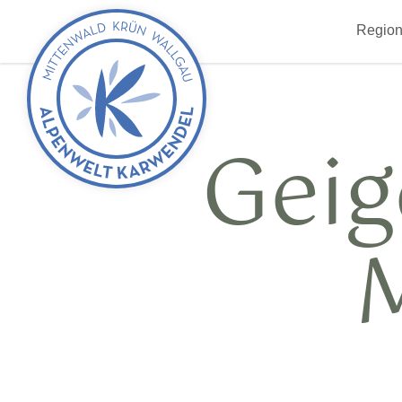
zurück
Region
zur
Startseite
Gei