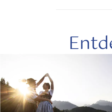
Entd
mehr
lesen