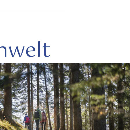
nwelt
mehr
©
lesen