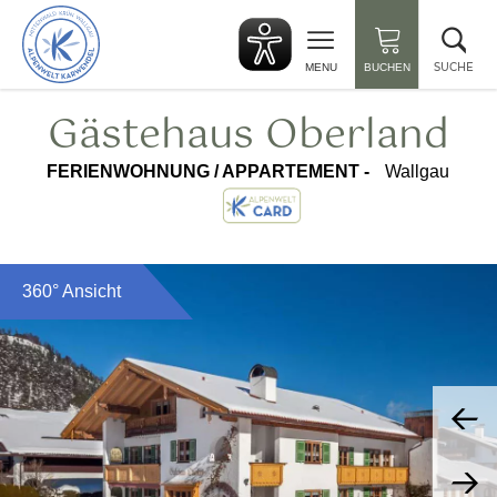
zurück
Suc
zur
sch
Startseite
SUCHE
MENU
BUCHEN
Gästehaus Oberland
FERIENWOHNUNG / APPARTEMENT -
Wallgau
360° Ansicht