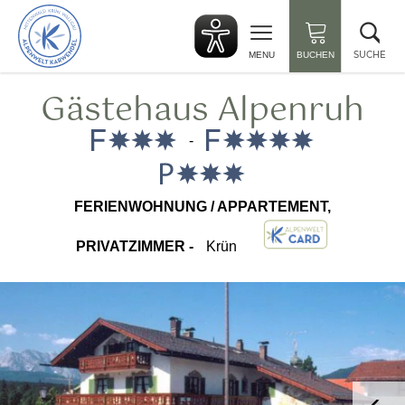
zurück
Suc
zur
sch
Startseite
SUCHE
MENU
BUCHEN
Gästehaus Alpenruh
-
FERIENWOHNUNG / APPARTEMENT,
PRIVATZIMMER -
Krün