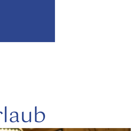
rlaub
mehr