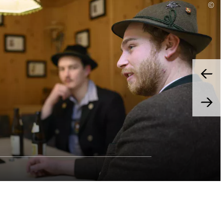
©
lesen