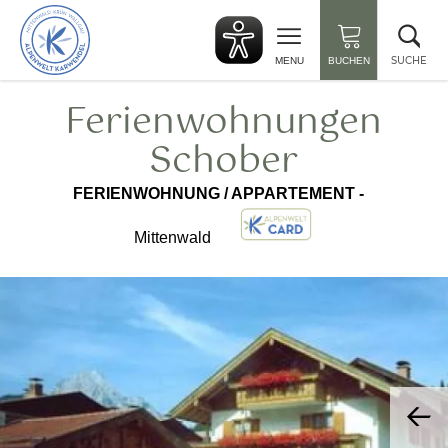
zurück
Suc
zur
sch
Startseite
SUCHE
MENU
BUCHEN
Ferienwohnungen
Schober
FERIENWOHNUNG / APPARTEMENT -
Mittenwald