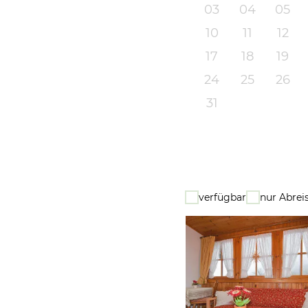
03
04
05
10
11
12
17
18
19
24
25
26
31
verfügbar
nur Abrei