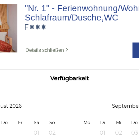
"Nr. 1" - Ferienwohnung/Woh
Schlafraum/Dusche,WC
Details schließen
Verfügbarkeit
ust 2026
September
Do
Fr
Sa
So
Mo
Di
Mi
Do
01
02
01
02
03