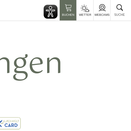
Suc
sch
SUCHE
BUCHEN
WETTER
WEBCAMS
ngen