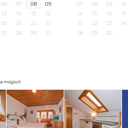
06
07
08
09
07
08
09
10
13
14
15
16
14
15
16
17
20
21
22
23
21
22
23
24
27
28
29
30
28
29
30
se möglich