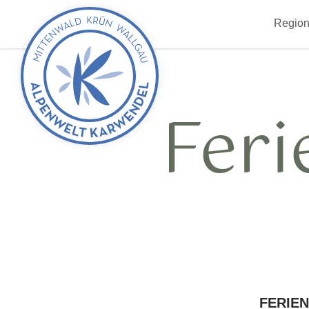
zurück
Region
zur
Startseite
Fer
FERIE