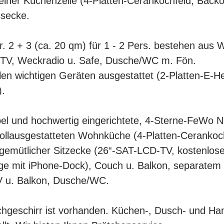
ner Küchenzeile (4-Platten-Cerankochfeld, Backof
ssecke.
. 2 + 3 (ca. 20 qm) für 1 - 2 Pers. bestehen aus
-TV, Weckradio u. Safe, Dusche/WC m. Fön.
llen wichtigen Geräten ausgestattet (2-Platten-E-H
).
el und hochwertig eingerichtete, 4-Sterne-FeWo Nr.
vollausgestatteten Wohnküche (4-Platten-Cerankoc
t gemütlicher Sitzecke (26“-SAT-LCD-TV, kostenl
age mit iPhone-Dock), Couch u. Balkon, separatem
 u. Balkon, Dusche/WC.
hgeschirr ist vorhanden. Küchen-, Dusch- und Ha