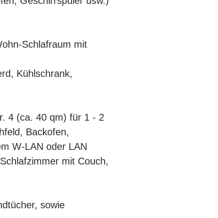
en, Geschirrspüler usw.)
 Wohn-Schlafraum mit
erd, Kühlschrank,
 4 (ca. 40 qm) für 1 - 2
hfeld, Backofen,
osem W-LAN oder LAN
 Schlafzimmer mit Couch,
ndtücher, sowie