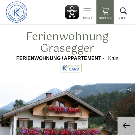
zurück
Suc
zur
sch
Startseite
SUCHE
MENU
BUCHEN
Ferienwohnung
Grasegger
FERIENWOHNUNG / APPARTEMENT -
Krün
©