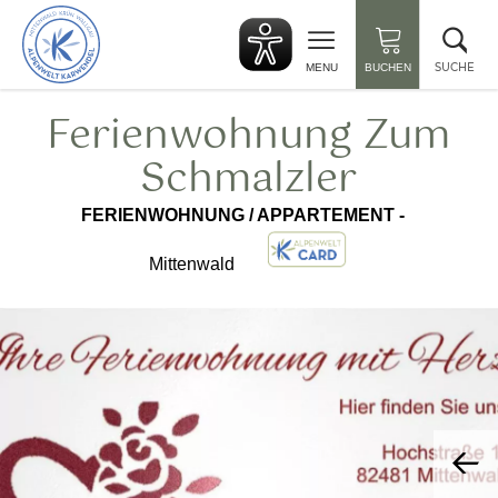
zurück
Suc
zur
sch
Startseite
SUCHE
MENU
BUCHEN
Ferienwohnung Zum
Schmalzler
FERIENWOHNUNG / APPARTEMENT -
Mittenwald