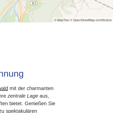
© MapTiler
© OpenStreetMap contributors
annung
wald
mit der charmanten
ihre
zentrale Lage
aus,
ten bietet. Genießen Sie
zu spektakulären