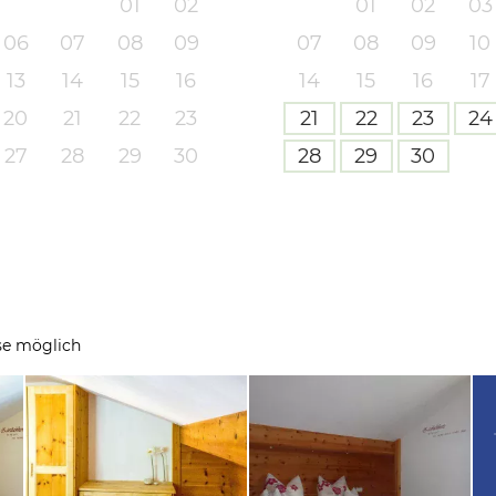
01
02
01
02
03
06
07
08
09
07
08
09
10
13
14
15
16
14
15
16
17
20
21
22
23
21
22
23
24
27
28
29
30
28
29
30
se möglich