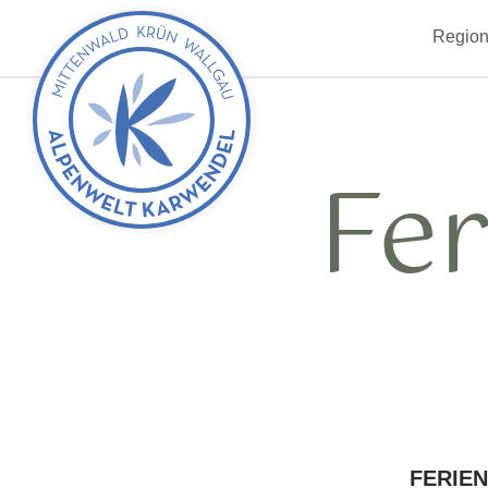
zurück
Region
zur
Startseite
Fe
FERIE