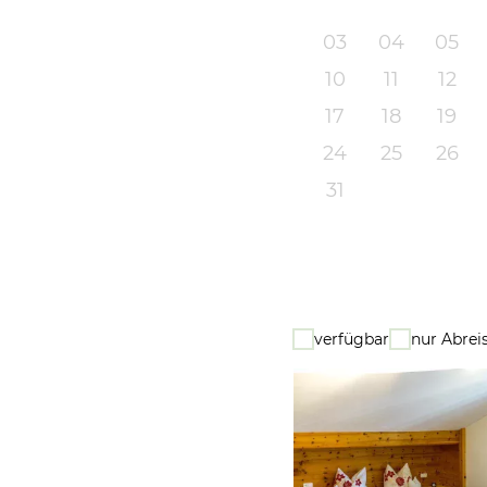
03
04
05
10
11
12
17
18
19
24
25
26
31
verfügbar
nur Abrei